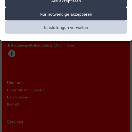
Alle akzeptieren
Rosen-Apotheke
Nur notwendige akzeptieren
Windecker Str. 14
,
61130
Nidderau
06187-22848
Einstellungen verwalten
06187-26484
rosen-apotheke-nidderau@t-online.de
Über uns
Unser 24h Abholservice
Lieferoptionen
Kontakt
Services