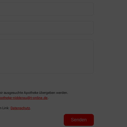
n mir ausgesuchte Apotheke übergeben werden.
potheke-nidderau@t-online.de
.
m Link:
Datenschutz
.