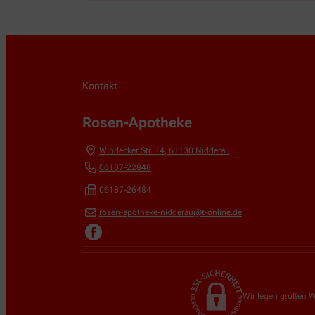
Kontakt
Rosen-Apotheke
Windecker Str. 14
,
61130
Nidderau
06187-22848
06187-26484
rosen-apotheke-nidderau@t-online.de
Wir legen großen W