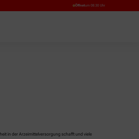
Öffnet
um 08:30 Uhr
it in der Arzeimittelversorgung schafft und viele