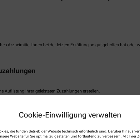
es Arzneimittel Ihnen bei der letzten Erkältung so gut geholfen hat oder 
Zuzahlungen
e Auflistung Ihrer geleisteten Zuzahlungen erstellen.
freiung
Cookie-Einwilligung verwalten
die Befreiung der gesetzlichen Zuzahlung haben, können wir diese Info s
kies, die für den Betrieb der Website technisch erforderlich sind. Darüber hinaus v
nsere Website für Sie optimal zu gestalten und fortlaufend zu verbessern. Mit Ihrer