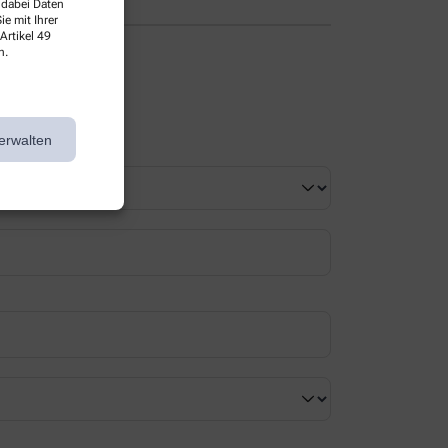
 dabei Daten
e mit Ihrer
Artikel 49
n.
erwalten