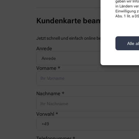
geben wir Inf
in Ländern ve
Einwilligung z
Abs. 1 lit. a
Kundenkarte beantragen
Jetzt schnell und einfach online beantragen und beim
Alle a
Anrede
Vorname *
Nachname *
Vorwahl *
Telefonnummer *