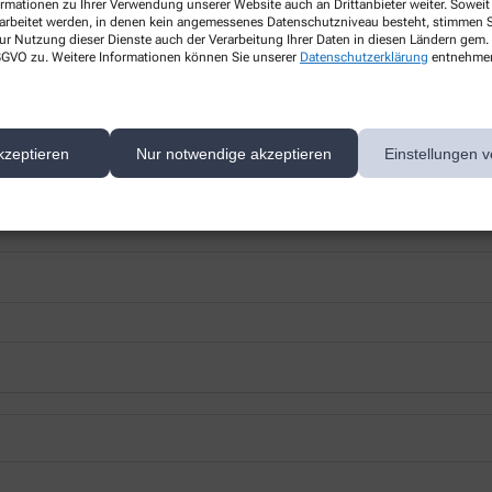
ormationen zu Ihrer Verwendung unserer Website auch an Drittanbieter weiter. Soweit
rarbeitet werden, in denen kein angemessenes Datenschutzniveau besteht, stimmen Si
ur Nutzung dieser Dienste auch der Verarbeitung Ihrer Daten in diesen Ländern gem. 
 DSGVO zu. Weitere Informationen können Sie unserer
Datenschutzerklärung
entnehme
 nächsten Besuch bei uns in der Apotheke abholen.
kzeptieren
Nur notwendige akzeptieren
Einstellungen v