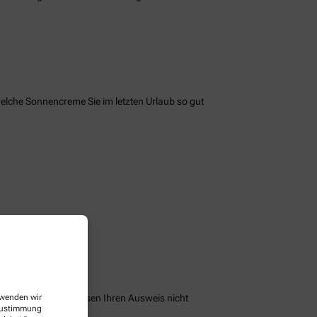
welche Sonnencreme Sie im letzten Urlaub so gut
peichern und Sie müssen Ihren Ausweis nicht
erwenden wir
 Zustimmung