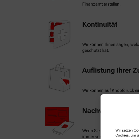
Finanzamt erstellen.
Kontinuität
Wir können Ihnen sagen, welch
geschützt hat.
Auflistung Ihrer 
Wir können auf Knopfdruck ein
Nachweis Ihrer Be
Wenn Sie einen Ausweis über 
Wir setzen Coo
Cookies, um u
immer vorzeigen.