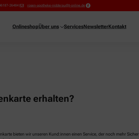
06187-26484
rosen-apotheke-nidderau@t-online.de
Onlineshop
Über uns
Services
Newsletter
Kontakt
nkarte erhalten?
karte bieten wir unseren Kund:innen einen Service, der noch mehr Sicherhe